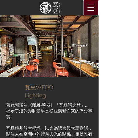
瓦豆
WEDO
Lighting
晉代郭璞注《爾雅‧釋器》「瓦豆謂之登」。
揭示了燈的形制最早是從豆演變而來的歷史事
實。
瓦豆根基於大稻埕。以光為語言與大眾對話，
關注人在空間中的行為與光的關係。相信唯有