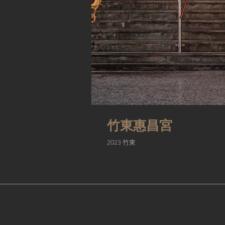
竹東惠昌宮
​2023 竹東