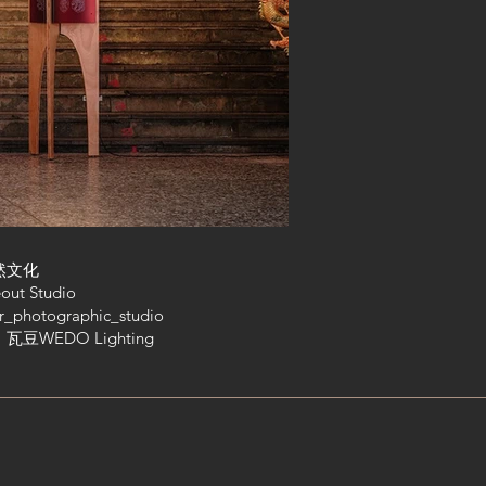
然文化
t Studio
photographic_studio
豆WEDO Lighting