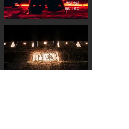
大溪大囍
攝影｜董昱
光徑